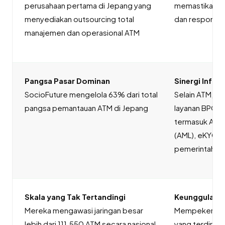
perusahaan pertama di Jepang yang
memastikan u
menyediakan outsourcing total
dan respons i
manajemen dan operasional ATM
Pangsa Pasar Dominan
Sinergi Infras
SocioFuture mengelola 63% dari total
Selain ATM, m
pangsa pemantauan ATM di Jepang
layanan BPO y
termasuk Anti
(AML), eKYC, da
pemerintah
Skala yang Tak Tertandingi
Keunggulan O
Mereka mengawasi jaringan besar
Mempekerjakan
lebih dari 111.550 ATM secara nasional
yang terdiri le