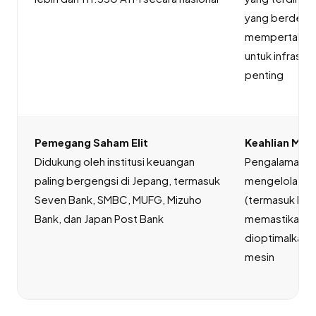
yang berdedik
mempertahank
untuk infrastru
penting
Pemegang Saham Elit
Keahlian Mul
Didukung oleh institusi keuangan
Pengalaman pu
paling bergengsi di Jepang, termasuk
mengelola be
Seven Bank, SMBC, MUFG, Mizuho
(termasuk NCR,
Bank, dan Japan Post Bank
memastikan s
dioptimalkan t
mesin